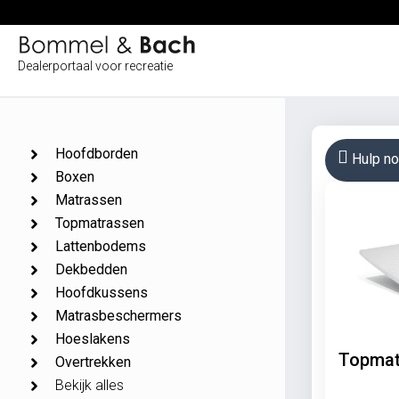
Ga
naar
de
Dealerportaal voor recreatie
inhoud
Hoofdborden
Hulp no
Boxen
Matrassen
Topmatrassen
Lattenbodems
Dekbedden
Hoofdkussens
Matrasbeschermers
Hoeslakens
Topmat
Overtrekken
Bekijk alles