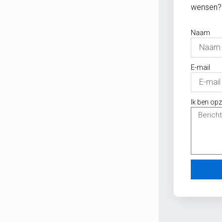
wensen? 
Naam
E-mail
Ik ben op