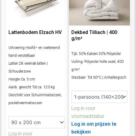
Lattenbodem Elzach HV
Dekbed Tilliach | 400
g/m²
Uitvoering Hoofd– en voeteneind
Tijk: 50% Katoen 50% Polyester
hand verstelbaar
Vulling: Polyester holle vezel, 400
Latten 28 verende latten |
g/m²
Schouderzone
Wasbaar: Tot 60°C | Antiallergisch
Hoogte Ca. 5 cm
Aanb. gewicht Tot ca. 120 kg
Geschikt voor Schuimmatrassen,
pocketveermatrassen
Log in voor
voorraadstatus
Log in om prijzen te
bekijken
Log in voor