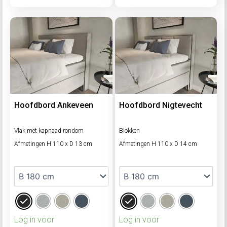
Hoofdbord Ankeveen
Hoofdbord Nigtevecht
Vlak met kapnaad rondom
Blokken
Afmetingen H 110 x D 13 cm
Afmetingen H 110 x D 14 cm
Log in voor
Log in voor