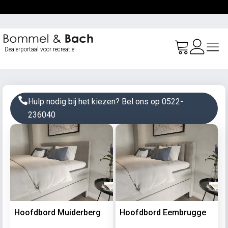
Ga
naar
de
inhoud
Dealerportaal voor recreatie
Hulp nodig bij het kiezen? Bel ons op 0522-
236040
Hoofdbord Muiderberg
Hoofdbord Eembrugge