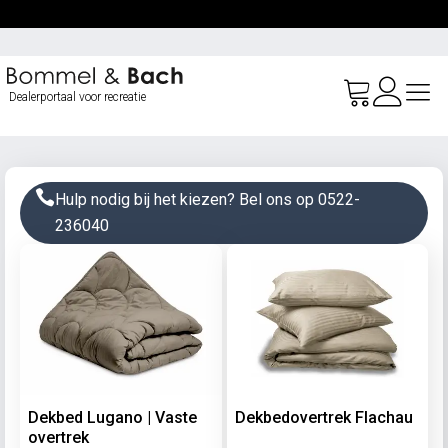
Ga
naar
de
inhoud
Dealerportaal voor recreatie
Hulp nodig bij het kiezen? Bel ons op 0522-
236040
Dekbed Lugano | Vaste
Dekbedovertrek Flachau
overtrek