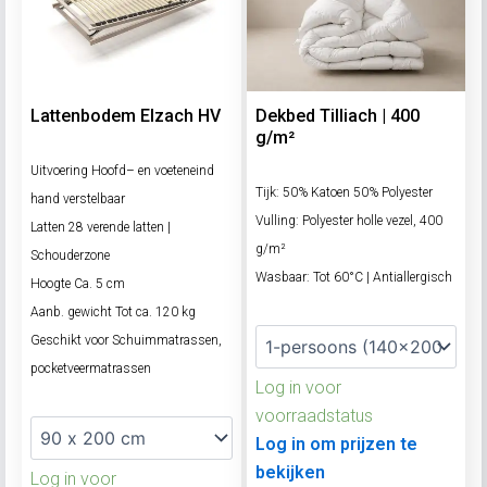
Lattenbodem Elzach HV
Dekbed Tilliach | 400
g/m²
Uitvoering Hoofd– en voeteneind
Tijk: 50% Katoen 50% Polyester
hand verstelbaar
Vulling: Polyester holle vezel, 400
Latten 28 verende latten |
g/m²
Schouderzone
Wasbaar: Tot 60°C | Antiallergisch
Hoogte Ca. 5 cm
Aanb. gewicht Tot ca. 120 kg
Geschikt voor Schuimmatrassen,
pocketveermatrassen
Log in voor
voorraadstatus
Log in om prijzen te
bekijken
Log in voor