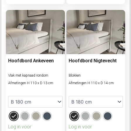
Hoofdbord Ankeveen
Hoofdbord Nigtevecht
Vlak met kapnaad rondom
Blokken
Afmetingen H 110 x D 13 cm
Afmetingen H 110 x D 14 cm
Log in voor
Log in voor