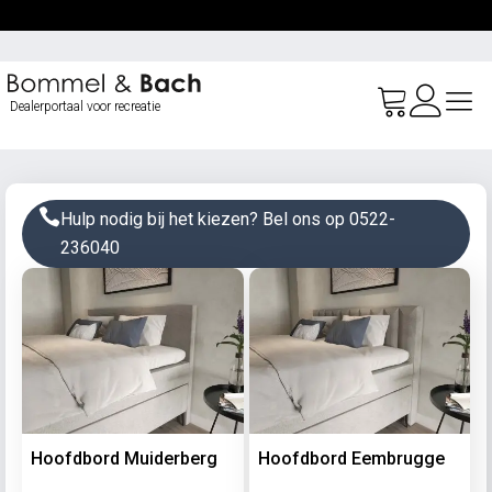
Ga
naar
de
inhoud
Dealerportaal voor recreatie
Hulp nodig bij het kiezen? Bel ons op 0522-
236040
Hoofdbord Muiderberg
Hoofdbord Eembrugge