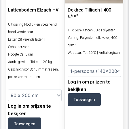
Lattenbodem Elzach HV
Dekbed Tilliach | 400
g/m²
Uitvoering Hoofd– en voeteneind
Tijk: 50% Katoen 50% Polyester
hand verstelbaar
Vulling: Polyester holle vezel, 400
Latten 28 verende latten |
g/m²
Schouderzone
Wasbaar: Tot 60°C | Antiallergisch
Hoogte Ca. 5 cm
Aanb. gewicht Tot ca. 120 kg
Geschikt voor Schuimmatrassen,
pocketveermatrassen
Log in om prijzen te
bekijken
Toevoegen
Log in om prijzen te
bekijken
Toevoegen