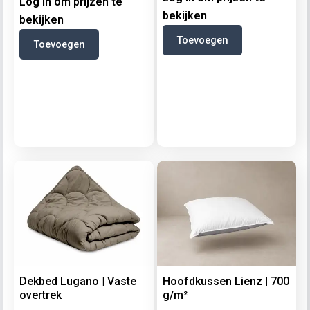
Log in om prijzen te
bekijken
bekijken
Toevoegen
Toevoegen
Dekbed Lugano | Vaste
Hoofdkussen Lienz | 700
overtrek
g/m²