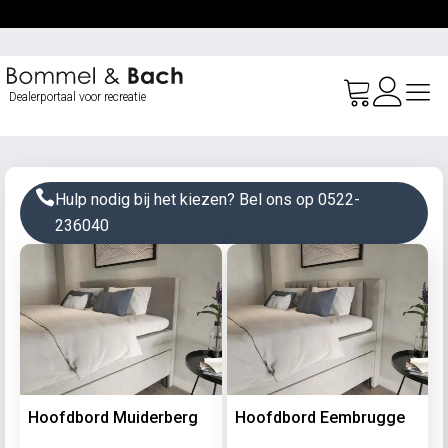
Ga
naar
de
inhoud
Dealerportaal voor recreatie
Hulp nodig bij het kiezen? Bel ons op 0522-
236040
Hoofdbord Muiderberg
Hoofdbord Eembrugge