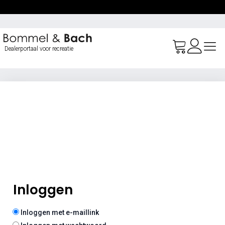
Ga
naar
de
inhoud
Dealerportaal voor recreatie
Inloggen
Inloggen met e-maillink